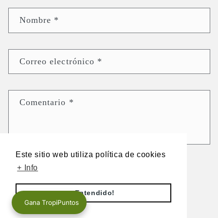
Nombre
*
Correo electrónico
*
Comentario
*
Este sitio web utiliza política de cookies
Ten en cuenta que los comentarios deben aprobarse antes de que se
+ Info
publiquen.
¡Entendido!
Gana TropiPuntos