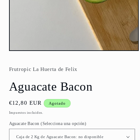
Abrir
elemento
multimedia
1
Frutropic La Huerta de Felix
en
una
ventana
Aguacate Bacon
modal
Precio
€12,80 EUR
Agotado
habitual
Impuestos incluidos.
Aguacate Bacon (Selecciona una opción)