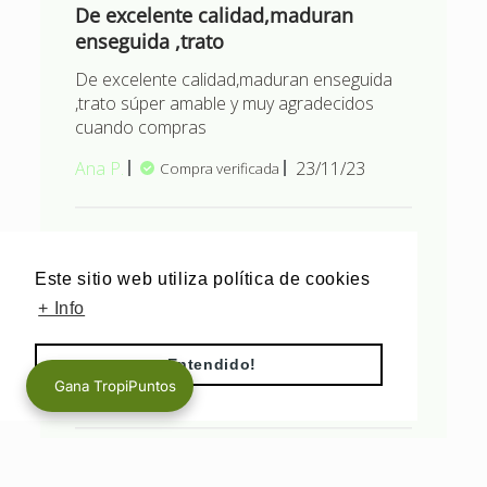
De excelente calidad,maduran
enseguida ,trato
De excelente calidad,maduran enseguida
,trato súper amable y muy agradecidos
cuando compras
Fecha
Ana P.
23/11/23
Compra verificada
de
publicación
Comentarios del propietario d
Título de comentario personalizado
Hola Ana!! Muchas gracias por tu
Este sitio web utiliza política de cookies
reseña!! Siempre será un placer
+ Info
atenderte y enviarte el mejor
aguacate :)
¡Entendido!
¿Fue útil esta reseña?
0
Gana TropiPuntos
0