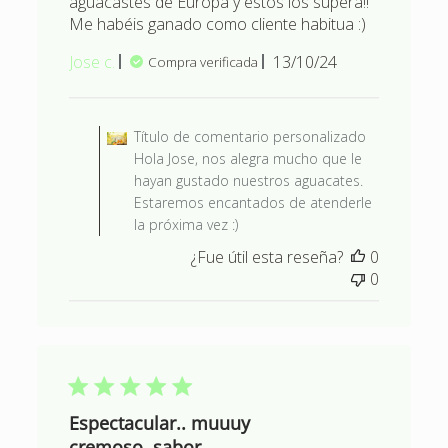
aguacastes de Europa y estos los supera!!
Me habéis ganado como cliente habitua :)
Fecha
Jose c.
13/10/24
Compra verificada
de
publicación
Comentarios del propietario d
Título de comentario personalizado
Hola Jose, nos alegra mucho que le
hayan gustado nuestros aguacates.
Estaremos encantados de atenderle
la próxima vez :)
¿Fue útil esta reseña?
0
0
Espectacular.. muuuy
cremoso..sabor