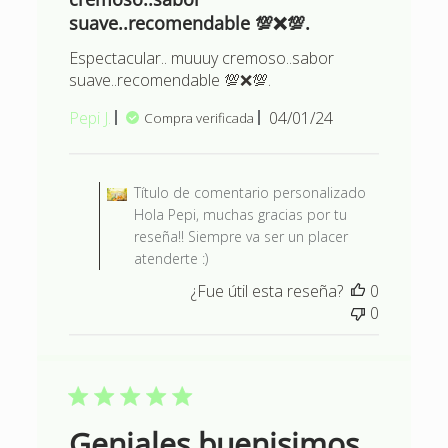
suave..recomendable 💯❌💯.
Espectacular.. muuuy cremoso..sabor
suave..recomendable 💯❌💯.
Fecha
Pepi J.
04/01/24
Compra verificada
de
publicación
Comentarios del propietario d
Título de comentario personalizado
Hola Pepi, muchas gracias por tu
reseña!! Siempre va ser un placer
atenderte :)
¿Fue útil esta reseña?
0
0
Geniales buenisimos