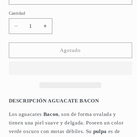
Cantidad
Reducir
Aumentar
cantidad
cantidad
para
para
Aguacate
Aguacate
Agotado
Bacon
Bacon
DESCRIPCIÓN AGUACATE BACON
Los aguacates
Bacon
, son de forma ovalada y
tienen una piel suave y delgada. Poseen un color
verde oscuro con motas débiles. Su
pulpa
es de