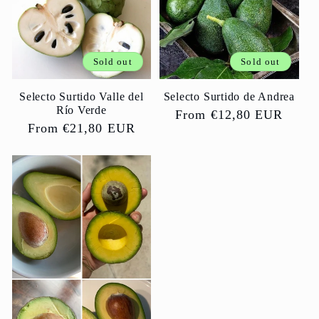
Sold out
Sold out
Selecto Surtido Valle del
Selecto Surtido de Andrea
Río Verde
Regular
From €12,80 EUR
Regular
From €21,80 EUR
price
price