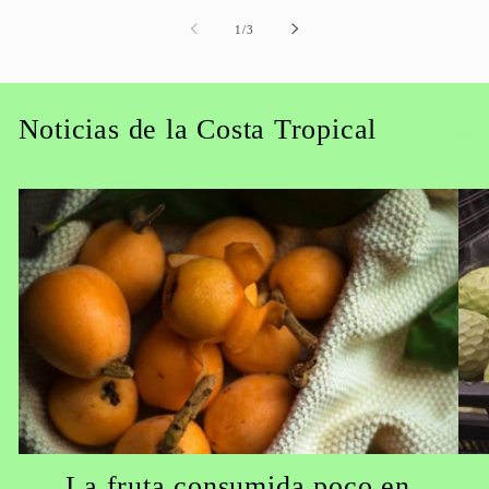
of
1
/
3
Noticias de la Costa Tropical
View all
La fruta consumida poco en