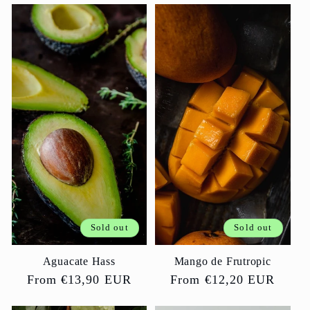
Sold out
Sold out
Aguacate Hass
Mango de Frutropic
Regular
From €13,90 EUR
Regular
From €12,20 EUR
price
price