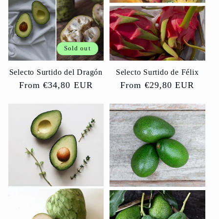
Sold out
Selecto Surtido del Dragón
Selecto Surtido de Félix
Regular
From €34,80 EUR
Regular
From €29,80 EUR
price
price