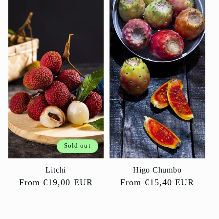
Sold out
Litchi
Higo Chumbo
Regular
From €19,00 EUR
Regular
From €15,40 EUR
price
price