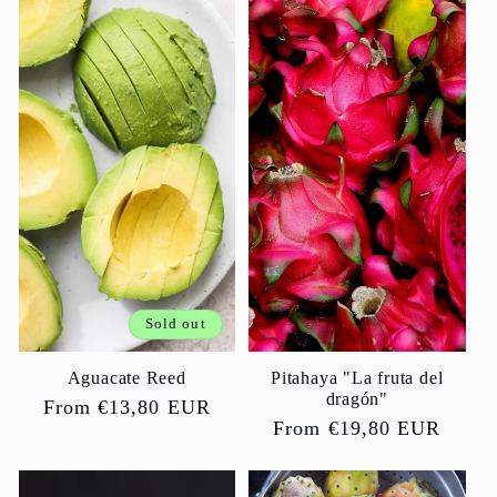
Sold out
Aguacate Reed
Pitahaya "La fruta del
dragón"
Regular
From €13,80 EUR
Regular
From €19,80 EUR
price
price