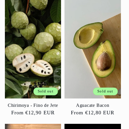
Sold out
Sold out
Chirimoya - Fino de Jete
Aguacate Bacon
Regular
From €12,90 EUR
Regular
From €12,80 EUR
price
price