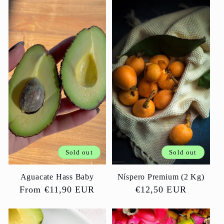
Sold out
Sold out
Aguacate Hass Baby
Níspero Premium (2 Kg)
Regular
From €11,90 EUR
Regular
€12,50 EUR
price
price