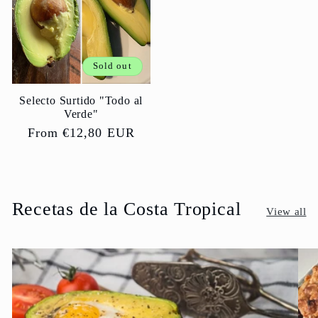
Sold out
Selecto Surtido "Todo al
Verde"
Regular
From €12,80 EUR
price
Recetas de la Costa Tropical
View all