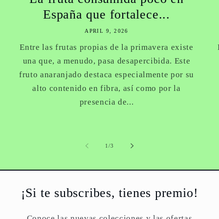
España que fortalece...
APRIL 9, 2026
Entre las frutas propias de la primavera existe
una que, a menudo, pasa desapercibida. Este
fruto anaranjado destaca especialmente por su
alto contenido en fibra, así como por la
presencia de...
of
1
/
3
¡Si te subscribes, tienes premio!
Conoce las nuevas colecciones y las ofertas